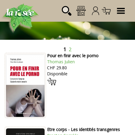
Tog
1
2
Désignation
Référence
Quantité
Prix
Pour en finir avec le porno
Login:
Total CHF
0.00
Thomas Julien
CHF 29.80
Mot de passe:
Disponible
Etre corps - Les identités transgenres