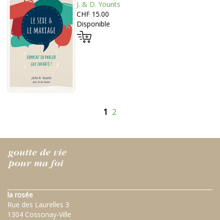
J. & D. Younts
CHF 15.00
Disponible
1
2
la rosée
Rue des Laurelles 3
1304 Cossonay-Ville