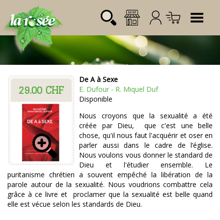
Tog
De A à Sexe
29.00 CHF
Désignation
Référence
Quantité
Prix
E. Dufour - R. Miquel Duf
Login:
Disponible
Total CHF
0.00
Mot de passe:
Nous croyons que la sexualité a été
créée par Dieu, que c'est une belle
chose, qu'il nous faut l'acquérir et oser en
parler aussi dans le cadre de l’église.
Nous voulons vous donner le standard de
Dieu et l'étudier ensemble. Le
puritanisme chrétien a souvent empêché la libération de la
parole autour de la sexualité. Nous voudrions combattre cela
grâce à ce livre et proclamer que la sexualité est belle quand
elle est vécue selon les standards de Dieu.