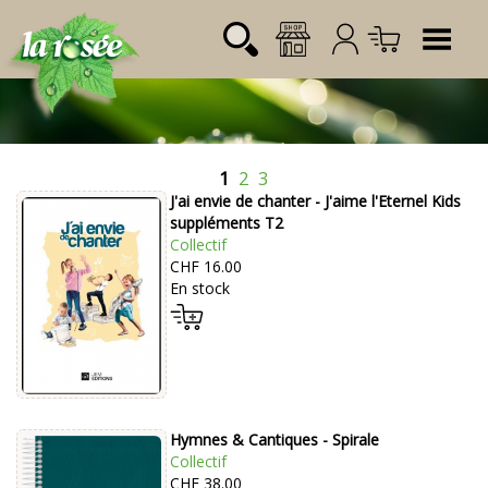
Tog
1
2
3
Désignation
Référence
Quantité
Prix
J'ai envie de chanter - J'aime l'Eternel Kids
Login:
Total CHF
0.00
suppléments T2
Collectif
Mot de passe:
CHF 16.00
En stock
Hymnes & Cantiques - Spirale
Collectif
CHF 38.00