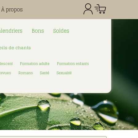
À propos
lendriers
Bons
Soldes
ils de chants
Référence
Quantité
Prix
Total CHF
0.00
lescent
Formation adulte
Formation enfants
:
Revues
Romans
Santé
Sexualité