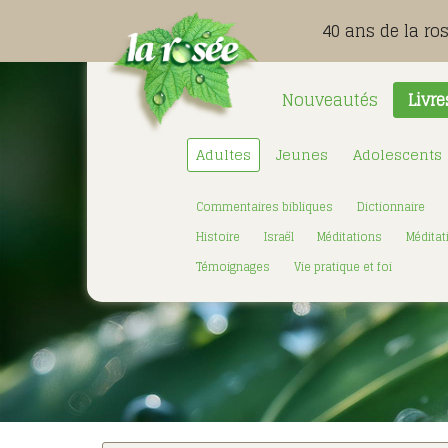
40 ans de la ro
Nouveautés
Livre
Adultes
Jeunes
Adolescents
Commentaires bibliques
Dictionnaire
Histoire
Israël
Méditations
Méditat
Témoignages
Vie pratique et foi