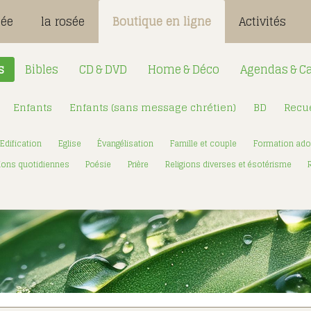
sée
la rosée
Boutique en ligne
Activités
s
Bibles
CD & DVD
Home & Déco
Agendas & Ca
Enfants
Enfants (sans message chrétien)
BD
Recue
Désignation
Login:
Edification
Eglise
Évangélisation
Famille et couple
Formation ado
Mot de passe
ions quotidiennes
Poésie
Prière
Religions diverses et ésotérisme