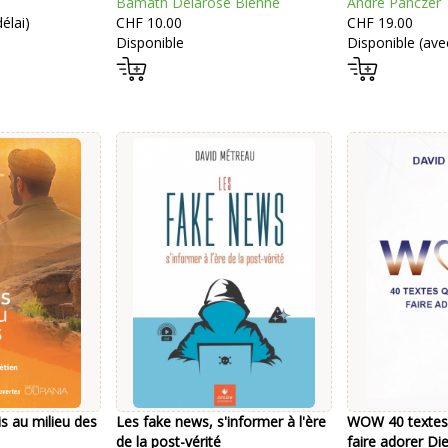
Bamath Delarose Bienné
André Panczer
élai)
CHF 10.00
CHF 19.00
Disponible
Disponible (avec
 au milieu des
Les fake news, s'informer à l'ère
WOW 40 textes 
de la post-vérité
faire adorer Di