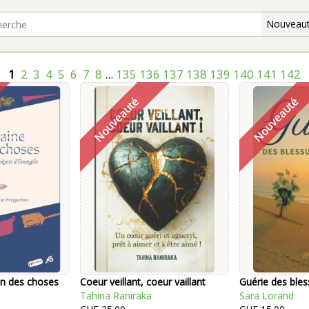
Nouveaut
1
2
3
4
5
6
7
8
...
135
136
137
138
139
140
141
142
on des choses
Coeur veillant, coeur vaillant
Guérie des bles
Tahina Raniraka
Sara Lorand