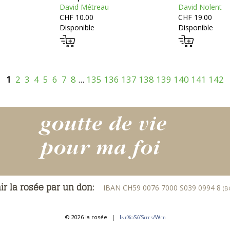
David Métreau
David Nolent
CHF 10.00
CHF 19.00
Disponible
Disponible
1
2
3
4
5
6
7
8
...
135
136
137
138
139
140
141
142
ir la rosée par un don:
IBAN CH59 0076 7000 S039 0994 8
(B
© 2026 la rosée
|
IneXoS//Sites/Web