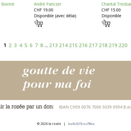
 Bienné
André Panczer
Chantal Tresba
CHF 19.00
CHF 15.00
Disponible (avec délai)
Disponible
1
2
3
4
5
6
7
8
...
213
214
215
216
217
218
219
220
ir la rosée par un don:
IBAN CH59 0076 7000 S039 0994 8
(B
© 2026 la rosée
|
IneXoS//Sites/Web