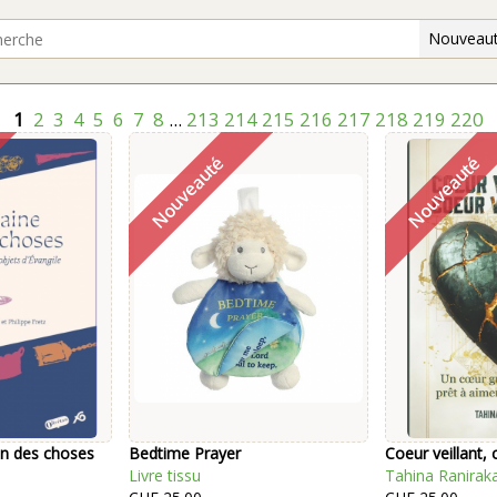
Nouveaut
1
2
3
4
5
6
7
8
...
213
214
215
216
217
218
219
220
on des choses
Bedtime Prayer
Coeur veillant, 
Livre tissu
Tahina Ranirak