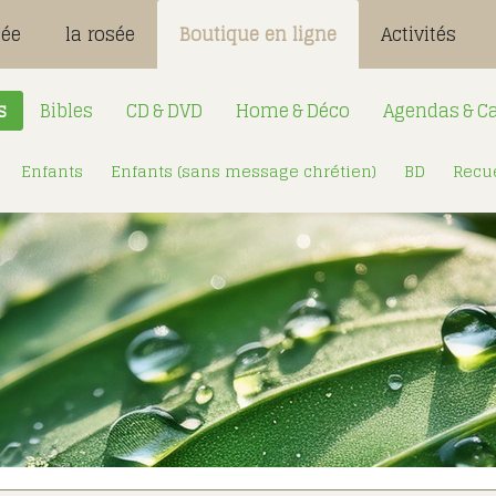
sée
la rosée
Boutique en ligne
Activités
s
Bibles
CD & DVD
Home & Déco
Agendas & Ca
Enfants
Enfants (sans message chrétien)
BD
Recue
Désignation
Login:
Mot de passe