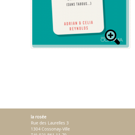
la rosée
Rue des Laurelles 3
1304 Cossonay-Ville
Tél:
021 861 11 70