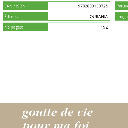
EAN / ISBN:
9782889130726
Paruti
Éditeur:
OURANIA
Langu
Nb pages:
192