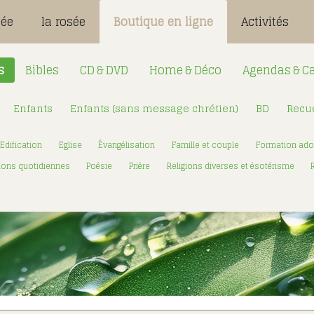
sée
la rosée
Boutique en ligne
Activités
s
Bibles
CD & DVD
Home & Déco
Agendas & Ca
Enfants
Enfants (sans message chrétien)
BD
Recue
Désignation
Login:
Edification
Eglise
Évangélisation
Famille et couple
Formation ado
Mot de passe
ions quotidiennes
Poésie
Prière
Religions diverses et ésotérisme