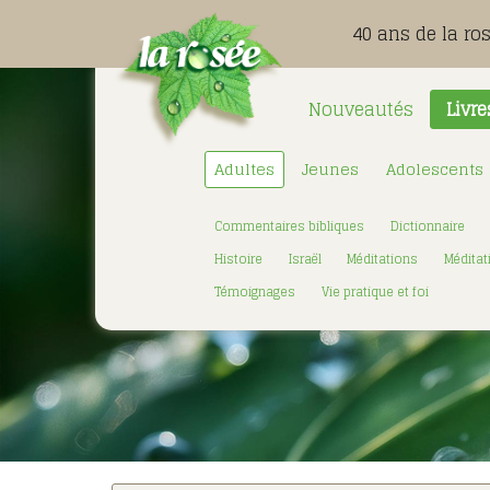
40 ans de la ro
Nouveautés
Livre
Adultes
Jeunes
Adolescents
Commentaires bibliques
Dictionnaire
Histoire
Israël
Méditations
Méditat
Témoignages
Vie pratique et foi