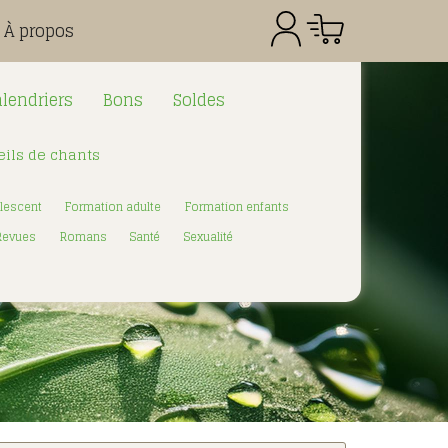
À propos
lendriers
Bons
Soldes
ils de chants
Référence
Quantité
Prix
Total CHF
0.00
lescent
Formation adulte
Formation enfants
:
Revues
Romans
Santé
Sexualité