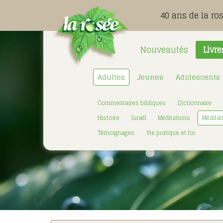
40 ans de la ro
Nouveautés
Livre
Adultes
Jeunes
Adolescents
Commentaires bibliques
Dictionnaire
Histoire
Israël
Méditations
Méditat
Témoignages
Vie pratique et foi