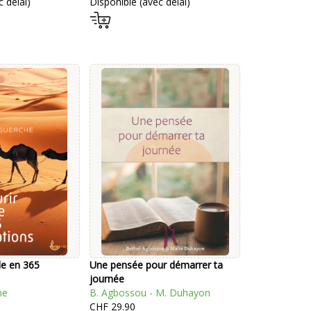
 délai)
Disponible (avec délai)
le en 365
Une pensée pour démarrer ta
journée
he
B. Agbossou - M. Duhayon
CHF 29.90