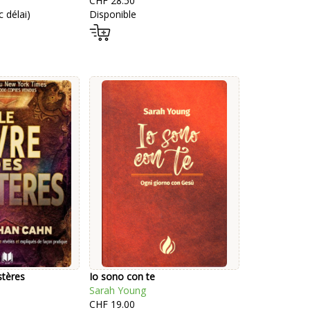
CHF 28.50
 délai)
Disponible
stères
Io sono con te
Sarah Young
CHF 19.00