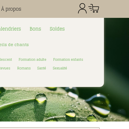
À propos
lendriers
Bons
Soldes
ils de chants
Référence
Quantité
Prix
Total CHF
0.00
lescent
Formation adulte
Formation enfants
:
Revues
Romans
Santé
Sexualité