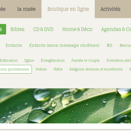
sée
la rosée
Boutique en ligne
Activités
s
Bibles
CD & DVD
Home & Déco
Agendas & Ca
Enfants
Enfants (sans message chrétien)
BD
Recue
Désignation
Login:
Edification
Eglise
Évangélisation
Famille et couple
Formation ado
Mot de passe
ions quotidiennes
Poésie
Prière
Religions diverses et ésotérisme