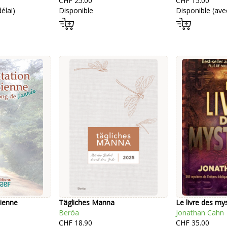
CHF 25.00
CHF 15.00
élai)
Disponible
Disponible (avec
dienne
Tägliches Manna
Le livre des my
Beröa
Jonathan Cahn
CHF 18.90
CHF 35.00