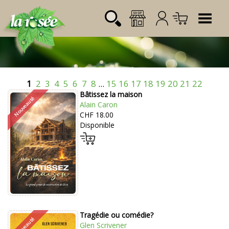
Tog
1
2
3
4
5
6
7
8
...
15
16
17
18
19
20
21
22
Désignation
Référence
Quantité
Prix
Bâtissez la maison
Login:
Total CHF
0.00
Alain Caron
CHF 18.00
Mot de passe:
Disponible
Tragédie ou comédie?
Glen Scrivener