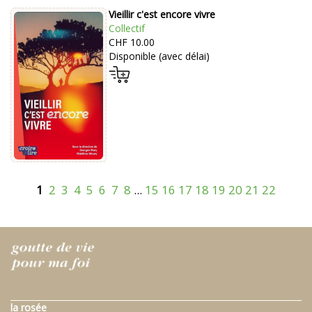
Vieillir c'est encore vivre
Collectif
CHF 10.00
Disponible (avec délai)
1
2
3
4
5
6
7
8
...
15
16
17
18
19
20
21
22
la rosée