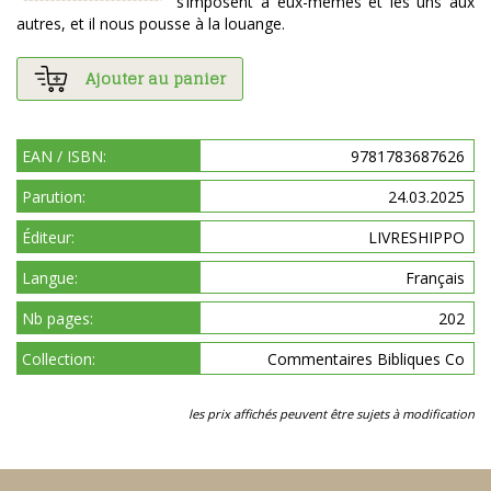
s’imposent à eux-mêmes et les uns aux
autres, et il nous pousse à la louange.
Ajouter au panier
EAN / ISBN:
9781783687626
Parution:
24.03.2025
Éditeur:
LIVRESHIPPO
Langue:
Français
Nb pages:
202
Collection:
Commentaires Bibliques Co
les prix affichés peuvent être sujets à modification