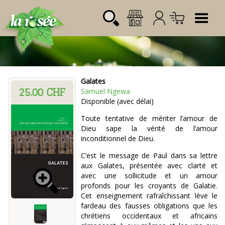
Tog
Galates
25.00 CHF
Désignation
Référence
Quantité
Prix
Samuel Ngewa
Login:
Disponible (avec délai)
Total CHF
0.00
Mot de passe:
Toute tentative de mériter l’amour de
Dieu sape la vérité de l’amour
inconditionnel de Dieu.
C’est le message de Paul dans sa lettre
aux Galates, présentée avec clarté et
avec une sollicitude et un amour
profonds pour les croyants de Galatie.
Cet enseignement rafraîchissant lève le
fardeau des fausses obligations que les
chrétiens occidentaux et africains