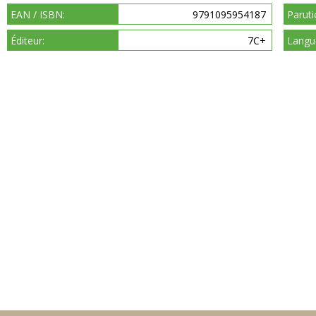
EAN / ISBN:
9791095954187
Paruti
Éditeur:
7C+
Langu