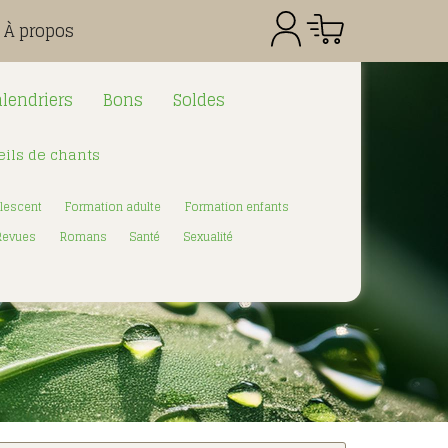
À propos
lendriers
Bons
Soldes
ils de chants
Référence
Quantité
Prix
Total CHF
0.00
lescent
Formation adulte
Formation enfants
:
Revues
Romans
Santé
Sexualité