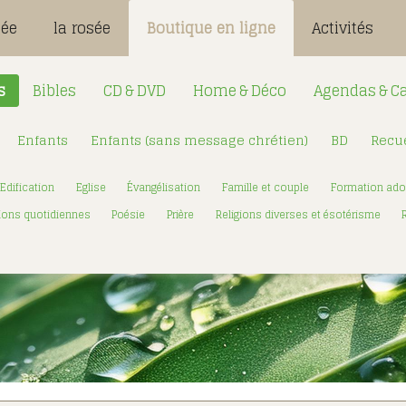
sée
la rosée
Boutique en ligne
Activités
s
Bibles
CD & DVD
Home & Déco
Agendas & Ca
Enfants
Enfants (sans message chrétien)
BD
Recue
Désignation
Login:
Edification
Eglise
Évangélisation
Famille et couple
Formation ado
Mot de passe
ions quotidiennes
Poésie
Prière
Religions diverses et ésotérisme