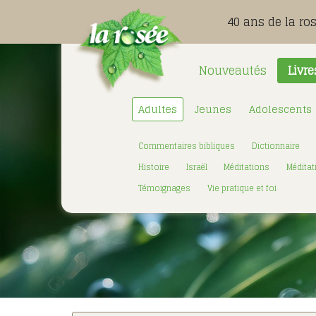
40 ans de la ro
Nouveautés
Livre
Adultes
Jeunes
Adolescents
Commentaires bibliques
Dictionnaire
Histoire
Israël
Méditations
Méditat
Témoignages
Vie pratique et foi