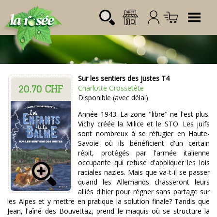
Tog
Sur les sentiers des justes T4
20.70 CHF
Désignation
Référence
Quantité
Prix
Charlotte Grossetête
Login:
Disponible (avec délai)
Total CHF
0.00
Mot de passe:
Année 1943. La zone "libre" ne l'est plus.
Vichy créée la Milice et le STO. Les juifs
sont nombreux à se réfugier en Haute-
Savoie où ils bénéficient d'un certain
répit, protégés par l'armée italienne
occupante qui refuse d'appliquer les lois
raciales nazies. Mais que va-t-il se passer
quand les Allemands chasseront leurs
alliés d'hier pour régner sans partage sur
les Alpes et y mettre en pratique la solution finale? Tandis que
Jean, l'aîné des Bouvettaz, prend le maquis où se structure la