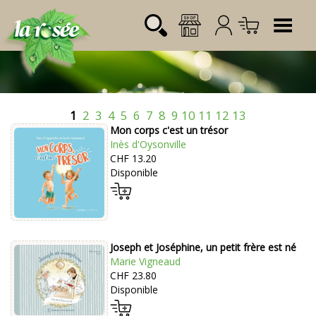
Tog
1
2
3
4
5
6
7
8
9
10
11
12
13
Désignation
Référence
Quantité
Prix
Mon corps c'est un trésor
Login:
Total CHF
0.00
Inès d'Oysonville
CHF 13.20
Mot de passe:
Disponible
Joseph et Joséphine, un petit frère est né
Marie Vigneaud
CHF 23.80
Disponible