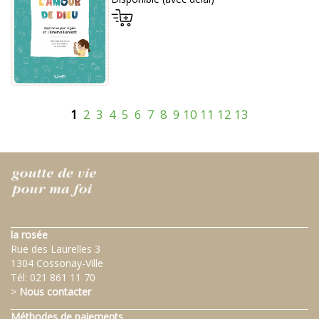
1
2
3
4
5
6
7
8
9
10
11
12
13
la rosée
Rue des Laurelles 3
1304 Cossonay-Ville
Tél:
021 861 11 70
>
Nous contacter
Méthodes de paiements