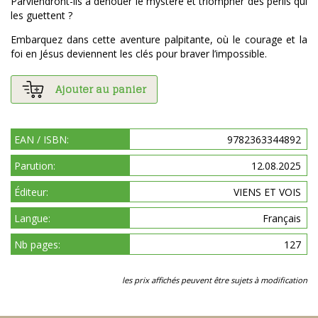
Parviendront-ils à dénouer le mystère et triompher des périls qui
les guettent ?
Embarquez dans cette aventure palpitante, où le courage et la
foi en Jésus deviennent les clés pour braver l’impossible.
Ajouter au panier
EAN / ISBN:
9782363344892
Parution:
12.08.2025
Éditeur:
VIENS ET VOIS
Langue:
Français
Nb pages:
127
les prix affichés peuvent être sujets à modification