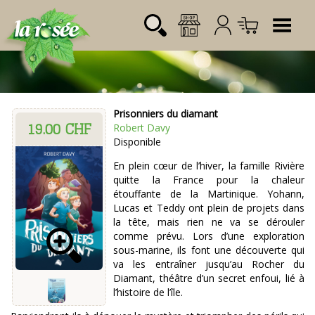
Tog
Prisonniers du diamant
19.00 CHF
Désignation
Référence
Quantité
Prix
Robert Davy
Login:
Disponible
Total CHF
0.00
Mot de passe:
En plein cœur de l’hiver, la famille Rivière
quitte la France pour la chaleur
étouffante de la Martinique. Yohann,
Lucas et Teddy ont plein de projets dans
la tête, mais rien ne va se dérouler
comme prévu. Lors d’une exploration
sous-marine, ils font une découverte qui
va les entraîner jusqu’au Rocher du
Diamant, théâtre d’un secret enfoui, lié à
l’histoire de l’île.