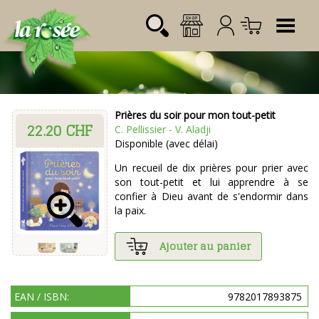
Tog
Prières du soir pour mon tout-petit
22.20 CHF
Désignation
Référence
Quantité
Prix
C. Pellissier - V. Aladji
Login:
Disponible (avec délai)
Total CHF
0.00
Mot de passe:
Un recueil de dix prières pour prier avec
son tout-petit et lui apprendre à se
confier à Dieu avant de s'endormir dans
la paix.
Ajouter au panier
EAN / ISBN:
9782017893875