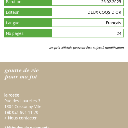
Parution:
26.02.2025
Éditeur:
DEUX COQS D'OR
Langue:
Français
Nb pages:
24
les prix affichés peuvent être sujets à modification
la rosée
Rue des Laurelles 3
1304 Cossonay-Ville
Tél:
021 861 11 70
>
Nous contacter
Méthodes de paiements