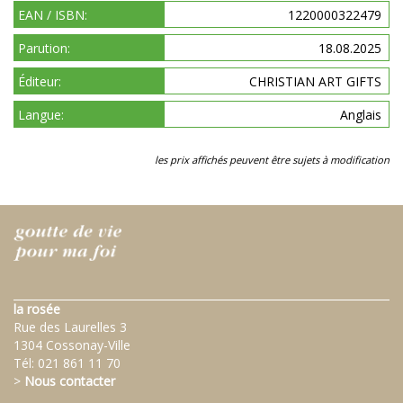
EAN / ISBN:
1220000322479
Parution:
18.08.2025
Éditeur:
CHRISTIAN ART GIFTS
Langue:
Anglais
les prix affichés peuvent être sujets à modification
la rosée
Rue des Laurelles 3
1304 Cossonay-Ville
Tél:
021 861 11 70
>
Nous contacter