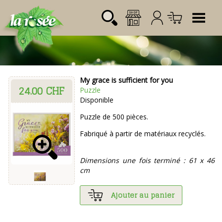
Tog
My grace is sufficient for you
24.00 CHF
Désignation
Référence
Quantité
Prix
Puzzle
Login:
Disponible
Total CHF
0.00
Mot de passe:
Puzzle de 500 pièces.
Fabriqué à partir de matériaux recyclés.
Dimensions une fois terminé : 61 x 46
cm
Ajouter au panier