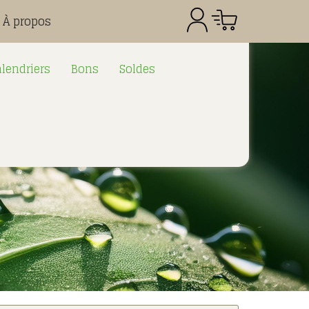
À propos
lendriers
Bons
Soldes
Référence
Quantité
Prix
Total CHF
0.00
: