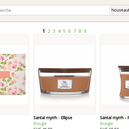
Nouveaut
1
2
3
4
5
6
7
8
9
Santal myrrh - Ellipse
Santal myrrh - P
Bougie
Bougie