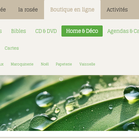
sée
la rosée
Boutique en ligne
Activités
s
Bibles
CD & DVD
Home & Déco
Agendas & Ca
Cartes
Désignation
Login:
ux
Maroquinerie
Noël
Papeterie
Vaisselle
Mot de passe