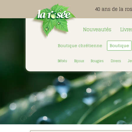
40 ans de la ro
Nouveautés
Livre
Boutique chrétienne
Boutique
Bébés
Bijoux
Bougies
Divers
Je