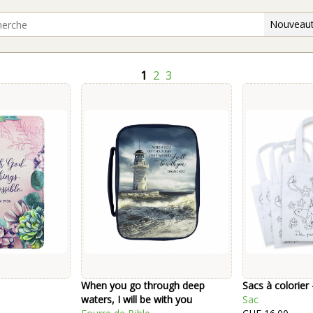
Nouveaut
1
2
3
When you go through deep
Sacs à colorier
waters, I will be with you
Sac