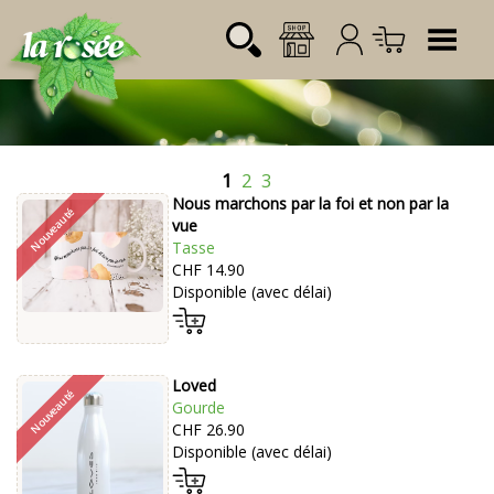
Tog
1
2
3
Désignation
Référence
Quantité
Prix
Nous marchons par la foi et non par la
Login:
Total CHF
0.00
vue
Tasse
Mot de passe:
CHF 14.90
Disponible (avec délai)
Loved
Gourde
CHF 26.90
Disponible (avec délai)