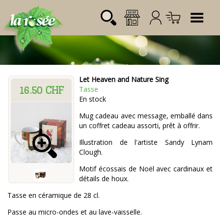
Tog
Let Heaven and Nature Sing
16.50 CHF
Désignation
Référence
Quantité
Prix
Tasse
Login:
En stock
Total CHF
0.00
Mot de passe:
Mug cadeau avec message, emballé dans
un coffret cadeau assorti, prêt à offrir.
Illustration de l'artiste Sandy Lynam
Clough.
Motif écossais de Noël avec cardinaux et
détails de houx.
Tasse en céramique de 28 cl.
Passe au micro-ondes et au lave-vaisselle.