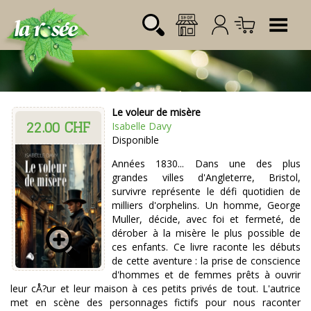
Tog
Le voleur de misère
22.00 CHF
Désignation
Référence
Quantité
Prix
Isabelle Davy
Login:
Disponible
Total CHF
0.00
Mot de passe:
Années 1830... Dans une des plus
grandes villes d'Angleterre, Bristol,
survivre représente le défi quotidien de
milliers d'orphelins. Un homme, George
Muller, décide, avec foi et fermeté, de
dérober à la misère le plus possible de
ces enfants. Ce livre raconte les débuts
de cette aventure : la prise de conscience
d'hommes et de femmes prêts à ouvrir
leur cÅ?ur et leur maison à ces petits privés de tout. L'autrice
met en scène des personnages fictifs pour nous raconter