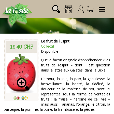
Tog
Le fruit de l'Esprit
19.40 CHF
Désignation
Référence
Quantité
Prix
Collectif
Login:
Disponible
Total CHF
0.00
Mot de passe:
Quelle façon originale d’appréhender « les
fruits de l’esprit » dont il est question
dans la lettre aux Galates, dans la Bible !
L’amour, la joie, la paix, la gentillesse, la
bienveillance, la bonté, la fidélité, la
douceur et la maîtrise de soi, sont ici
représentés sous la forme de véritables
fruits : la fraise – héroïne de ce livre –
mais aussi, l’ananas, l’orange, le citron, la
pastèque, la pomme, la poire, la framboise et la pêche.