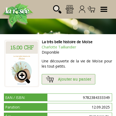
Tog
La très belle histoire de Moïse
15.00 CHF
Désignation
Référence
Quantité
Prix
Charlotte Tailliandier
Login:
Disponible
Total CHF
0.00
Mot de passe:
Une découverte de la vie de Moïse pour
les tout-petits.
Ajouter au panier
EAN / ISBN:
9782384333349
Parution:
12.09.2025