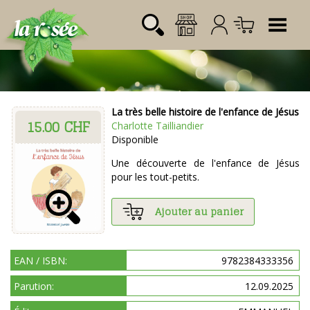
Tog
La très belle histoire de l'enfance de Jésus
15.00 CHF
Désignation
Référence
Quantité
Prix
Charlotte Tailliandier
Login:
Disponible
Total CHF
0.00
Mot de passe:
Une découverte de l'enfance de Jésus
pour les tout-petits.
Ajouter au panier
EAN / ISBN:
9782384333356
Parution:
12.09.2025