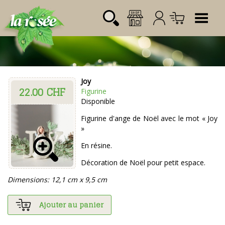
Tog
Joy
22.00 CHF
Désignation
Référence
Quantité
Prix
Figurine
Login:
Disponible
Total CHF
0.00
Mot de passe:
Figurine d'ange de Noël avec le mot « Joy
»
En résine.
Décoration de Noël pour petit espace.
Dimensions: 12,1 cm x 9,5 cm
Ajouter au panier