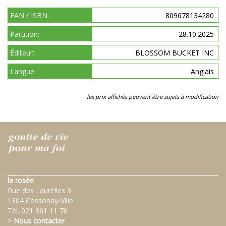
EAN / ISBN:
809678134280
Parution:
28.10.2025
Éditeur:
BLOSSOM BUCKET INC
Langue:
Anglais
les prix affichés peuvent être sujets à modification
la rosée
Rue des Laurelles 3
1304 Cossonay-Ville
Tél:
021 861 11 70
>
Nous contacter