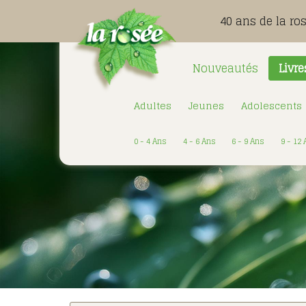
40 ans de la ro
Nouveautés
Livre
Adultes
Jeunes
Adolescents
0 - 4 Ans
4 - 6 Ans
6 - 9 Ans
9 - 12