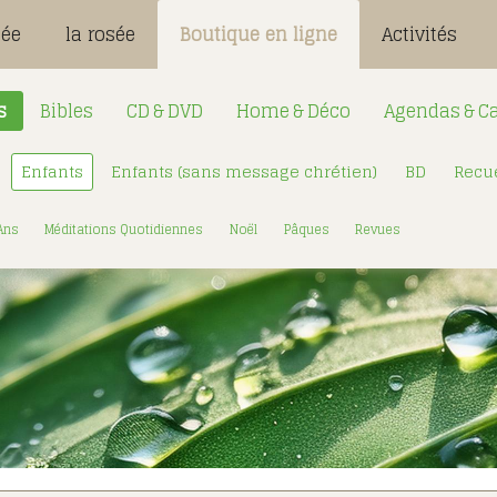
sée
la rosée
Boutique en ligne
Activités
s
Bibles
CD & DVD
Home & Déco
Agendas & Ca
Enfants
Enfants (sans message chrétien)
BD
Recue
Désignation
Login:
 Ans
Méditations Quotidiennes
Noël
Pâques
Revues
Mot de passe