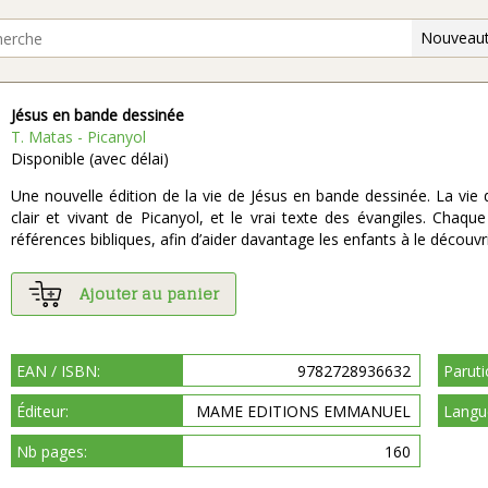
Nouveaut
Jésus en bande dessinée
T. Matas - Picanyol
Disponible (avec délai)
Une nouvelle édition de la vie de Jésus en bande dessinée. La vie de
clair et vivant de Picanyol, et le vrai texte des évangiles. Cha
références bibliques, afin d’aider davantage les enfants à le découvri
Ajouter au panier
EAN / ISBN:
9782728936632
Paruti
Éditeur:
MAME EDITIONS EMMANUEL
Langu
Nb pages:
160