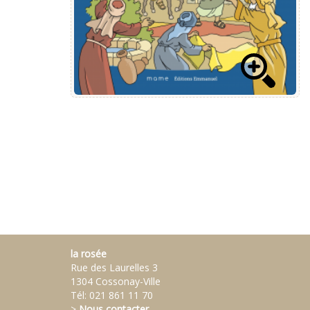
la rosée
Rue des Laurelles 3
1304 Cossonay-Ville
Tél:
021 861 11 70
>
Nous contacter