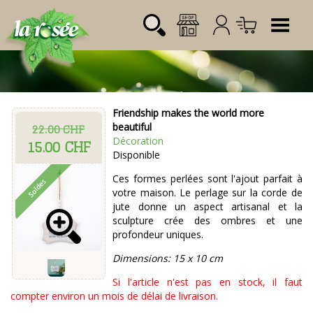
Tog
Friendship makes the world more
Désignation
Référence
Quantité
Prix
22.00 CHF
beautiful
Login:
Décoration
15.00 CHF
Total CHF
0.00
Disponible
Mot de passe:
Ces formes perlées sont l'ajout parfait à
votre maison. Le perlage sur la corde de
jute donne un aspect artisanal et la
sculpture crée des ombres et une
profondeur uniques.
Dimensions: 15 x 10 cm
Si l'article n'est pas en stock, il faut
compter environ un mois de délai de livraison.