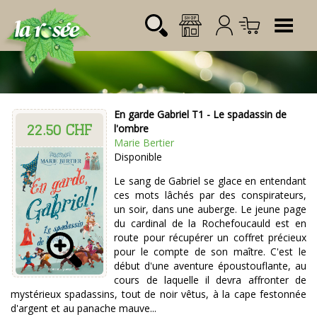
Tog
En garde Gabriel T1 - Le spadassin de
22.50 CHF
Désignation
Référence
Quantité
Prix
l'ombre
Login:
Marie Bertier
Total CHF
0.00
Disponible
Mot de passe:
Le sang de Gabriel se glace en entendant
ces mots lâchés par des conspirateurs,
un soir, dans une auberge. Le jeune page
du cardinal de la Rochefoucauld est en
route pour récupérer un coffret précieux
pour le compte de son maître. C'est le
début d'une aventure époustouflante, au
cours de laquelle il devra affronter de
mystérieux spadassins, tout de noir vêtus, à la cape festonnée
d'argent et au panache mauve...