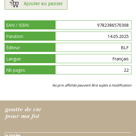
Ajouter au panier
EAN / ISBN:
9782386570308
Parution:
14.05.2025
Éditeur:
BLF
Langue:
Français
Nb pages:
22
les prix affichés peuvent être sujets à modification
la rosée