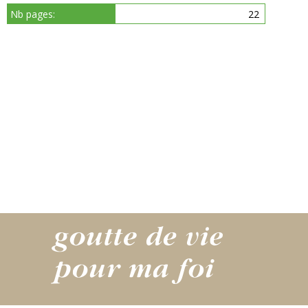
Nb pages:
22