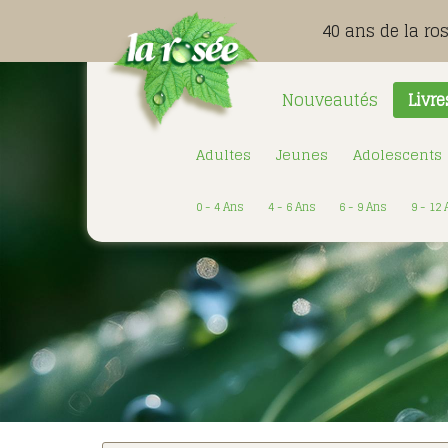
40 ans de la ro
Nouveautés
Livre
Adultes
Jeunes
Adolescents
0 - 4 Ans
4 - 6 Ans
6 - 9 Ans
9 - 12