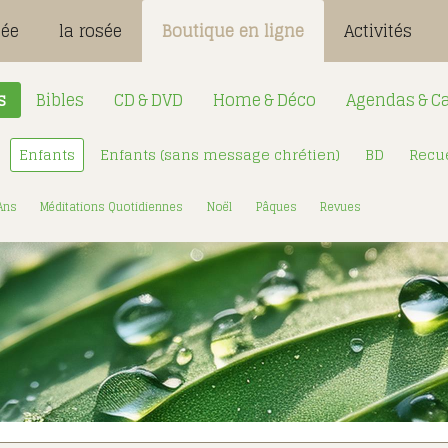
sée
la rosée
Boutique en ligne
Activités
s
Bibles
CD & DVD
Home & Déco
Agendas & Ca
Enfants
Enfants (sans message chrétien)
BD
Recue
Désignation
Login:
 Ans
Méditations Quotidiennes
Noël
Pâques
Revues
Mot de passe