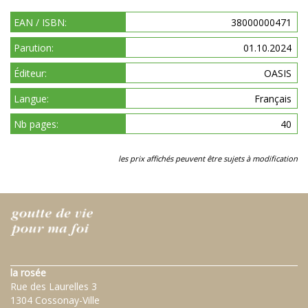
EAN / ISBN:
38000000471
Parution:
01.10.2024
Éditeur:
OASIS
Langue:
Français
Nb pages:
40
les prix affichés peuvent être sujets à modification
la rosée
Rue des Laurelles 3
1304 Cossonay-Ville