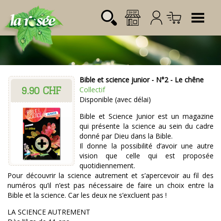
Tog
Bible et science junior - N°2 - Le chêne
9.90 CHF
Désignation
Référence
Quantité
Prix
Collectif
Login:
Disponible (avec délai)
Total CHF
0.00
Mot de passe:
Bible et Science Junior est un magazine
qui présente la science au sein du cadre
donné par Dieu dans la Bible.
Il donne la possibilité d’avoir une autre
vision que celle qui est proposée
quotidiennement.
Pour découvrir la science autrement et s’apercevoir au fil des
numéros qu’il n’est pas nécessaire de faire un choix entre la
Bible et la science. Car les deux ne s’excluent pas !
LA SCIENCE AUTREMENT