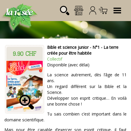
Tog
Bible et science junior - N°1 - La terre
9.90 CHF
Désignation
Référence
Quantité
Prix
créée pour être habitée
Login:
Collectif
Total CHF
0.00
Disponible (avec délai)
Mot de passe:
La science autrement, dès l’âge de 11
ans.
Un regard différent sur la Bible et la
Science.
Développer son esprit critique… En voilà
une bonne chose !
Tu sais combien c’est important dans le
domaine scientifique.
Mais pour être capable d’exercer son esprit critique, il faut