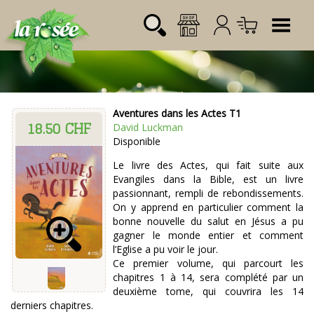
Tog
Aventures dans les Actes T1
18.50 CHF
Désignation
Référence
Quantité
Prix
David Luckman
Login:
Disponible
Total CHF
0.00
Mot de passe:
Le livre des Actes, qui fait suite aux
Evangiles dans la Bible, est un livre
passionnant, rempli de rebondissements.
On y apprend en particulier comment la
bonne nouvelle du salut en Jésus a pu
gagner le monde entier et comment
l’Eglise a pu voir le jour.
Ce premier volume, qui parcourt les
chapitres 1 à 14, sera complété par un
deuxième tome, qui couvrira les 14
derniers chapitres.