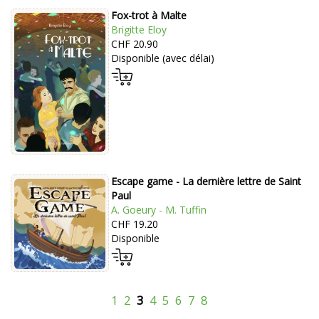
Fox-trot à Malte
Brigitte Eloy
CHF 20.90
Disponible (avec délai)
Escape game - La dernière lettre de Saint
Paul
A. Goeury - M. Tuffin
CHF 19.20
Disponible
1
2
3
4
5
6
7
8