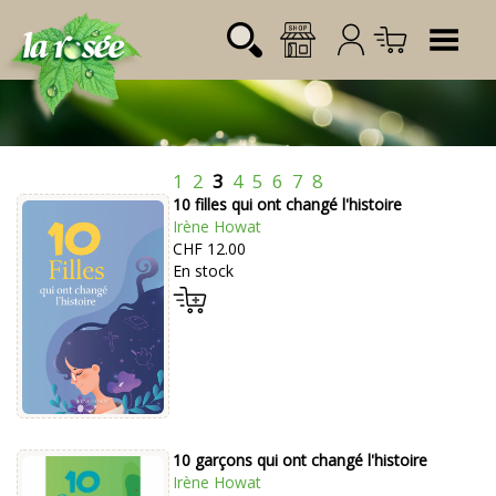
Tog
1
2
3
4
5
6
7
8
Désignation
Référence
Quantité
Prix
10 filles qui ont changé l'histoire
Login:
Total CHF
0.00
Irène Howat
CHF 12.00
Mot de passe:
En stock
10 garçons qui ont changé l'histoire
Irène Howat