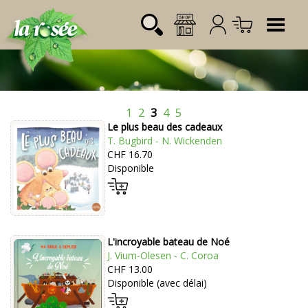
Tog
1
2
3
4
5
Désignation
Référence
Quantité
Prix
Le plus beau des cadeaux
Login:
Total CHF
0.00
T. Bugbird - N. Wickenden
CHF 16.70
Mot de passe:
Disponible
L'incroyable bateau de Noé
J. Vium-Olesen - C. Coroa
CHF 13.00
Disponible (avec délai)