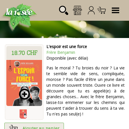
Tog
L'espoir est une force
18.70 CHF
Désignation
Référence
Quantité
Prix
Frère Benjamin
Login:
Disponible (avec délai)
Total CHF
0.00
Mot de passe:
Pas le moral ? Tu broies du noir ? La vie
te semble vide de sens, compliquée,
morose ? Pas facile d'être un jeune dans
un monde souvent triste. Ouvre ce livre et
découvre que tu es appelé(e) à de
grandes choses... Avec le frère Benjamin,
laisse-toi emmener sur les chemins qui
peuvent t'aider à trouver du sens à ta vie.
Tu n'es pas seul(e) !
Ajouter au panier