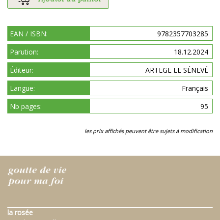
EAN / ISBN:
9782357703285
Parution:
18.12.2024
Éditeur:
ARTEGE LE SÉNEVÉ
Langue:
Français
Nb pages:
95
les prix affichés peuvent être sujets à modification
la rosée