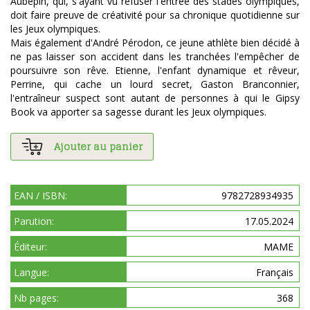
Aubépin, qui, s'ayant vu refuser l'entrée des stades olympiques,
doit faire preuve de créativité pour sa chronique quotidienne sur
les Jeux olympiques.
Mais également d'André Pérodon, ce jeune athlète bien décidé à
ne pas laisser son accident dans les tranchées l'empêcher de
poursuivre son rêve. Etienne, l'enfant dynamique et rêveur,
Perrine, qui cache un lourd secret, Gaston Branconnier,
l'entraîneur suspect sont autant de personnes à qui le Gipsy
Book va apporter sa sagesse durant les Jeux olympiques.
Ajouter au panier
EAN / ISBN:
9782728934935
Parution:
17.05.2024
Éditeur:
MAME
Langue:
Français
Nb pages:
368