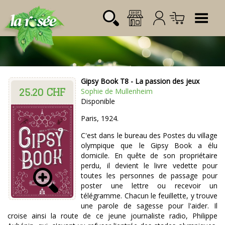
Tog
Gipsy Book T8 - La passion des jeux
25.20 CHF
Désignation
Référence
Quantité
Prix
Sophie de Mullenheim
Login:
Disponible
Total CHF
0.00
Mot de passe:
Paris, 1924.
C'est dans le bureau des Postes du village
olympique que le Gipsy Book a élu
domicile. En quête de son propriétaire
perdu, il devient le livre vedette pour
toutes les personnes de passage pour
poster une lettre ou recevoir un
télégramme. Chacun le feuillette, y trouve
une parole de sagesse pour l'aider. Il
croise ainsi la route de ce jeune journaliste radio, Philippe