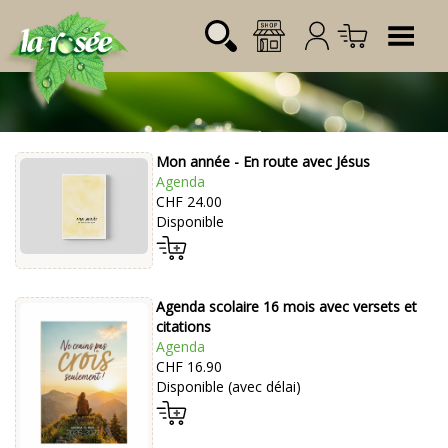
Tog
Mon année - En route avec Jésus
Désignation
Référence
Quantité
Prix
Agenda
Login:
CHF 24.00
Total CHF
0.00
Disponible
Mot de passe:
Agenda scolaire 16 mois avec versets et
citations
Agenda
CHF 16.90
Disponible (avec délai)