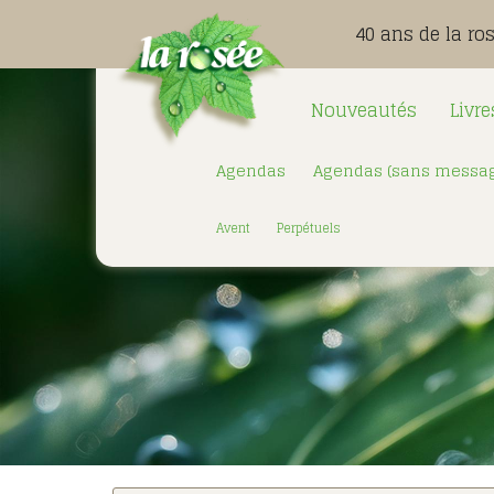
40 ans de la ro
Nouveautés
Livre
Agendas
Agendas (sans messag
Avent
Perpétuels