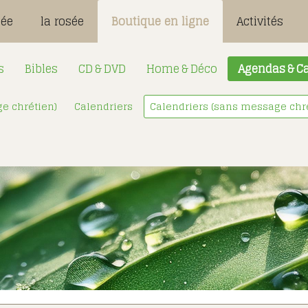
sée
la rosée
Boutique en ligne
Activités
s
Bibles
CD & DVD
Home & Déco
Agendas & Ca
e chrétien)
Calendriers
Calendriers (sans message chr
Désignation
Login:
Mot de passe