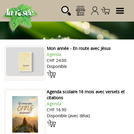
Tog
Mon année - En route avec Jésus
Désignation
Référence
Quantité
Prix
Agenda
Login:
CHF 24.00
Total CHF
0.00
Disponible
Mot de passe:
Agenda scolaire 16 mois avec versets et
citations
Agenda
CHF 16.90
Disponible (avec délai)