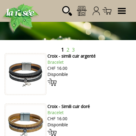
Tog
1
2
3
Désignation
Référence
Quantité
Prix
Croix - simili cuir argenté
Login:
Total CHF
0.00
Bracelet
CHF 16.00
Mot de passe:
Disponible
Croix - Simili cuir doré
Bracelet
CHF 16.00
Disponible