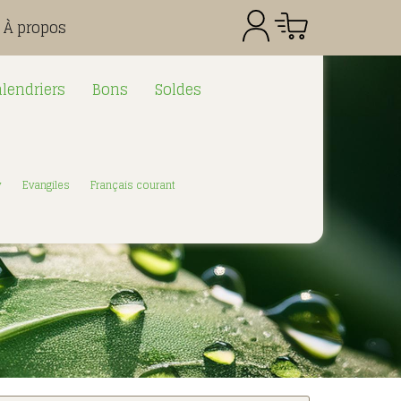
À propos
lendriers
Bons
Soldes
Référence
Quantité
Prix
Total CHF
0.00
y
Evangiles
Français courant
: