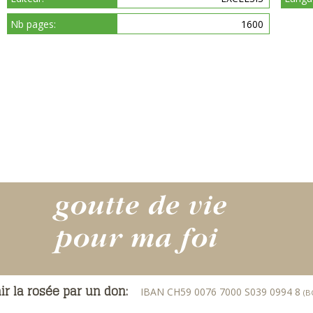
Nb pages:
1600
ir la rosée par un don:
IBAN CH59 0076 7000 S039 0994 8
(B