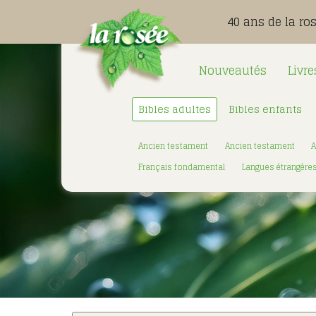
40 ans de la ro
Nouveautés
Livre
Bibles adultes
Bibles enfants
Ancien testament
Ancien testament
A
Français fondamental
Langues étrangère