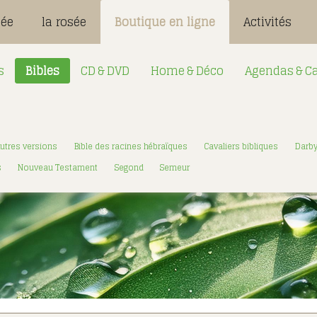
sée
la rosée
Boutique en ligne
Activités
s
Bibles
CD & DVD
Home & Déco
Agendas & Ca
Désignation
Login:
utres versions
Bible des racines hébraïques
Cavaliers bibliques
Darb
Mot de passe
s
Nouveau Testament
Segond
Semeur