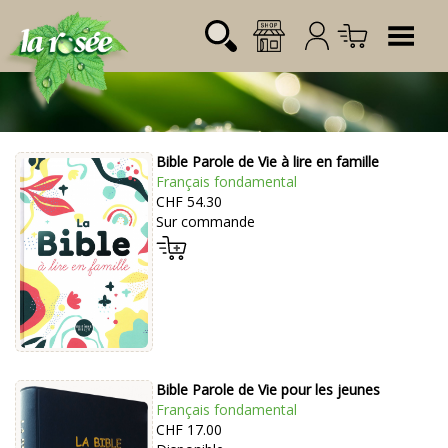
Tog
Bible Parole de Vie à lire en famille
Désignation
Référence
Quantité
Prix
Français fondamental
Login:
CHF 54.30
Total CHF
0.00
Sur commande
Mot de passe:
Bible Parole de Vie pour les jeunes
Français fondamental
CHF 17.00