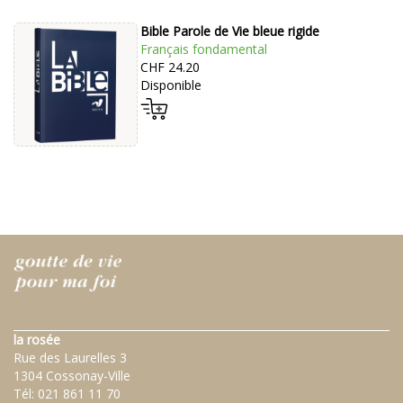
Bible Parole de Vie bleue rigide
Français fondamental
CHF 24.20
Disponible
la rosée
Rue des Laurelles 3
1304 Cossonay-Ville
Tél:
021 861 11 70