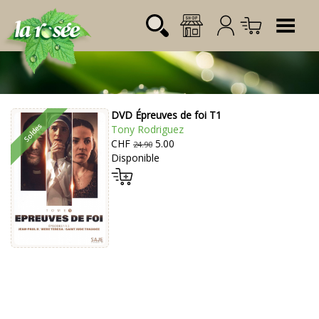
Tog
DVD Épreuves de foi T1
Désignation
Référence
Quantité
Prix
Tony Rodriguez
Login:
CHF
5.00
Total CHF
0.00
24.90
Disponible
Mot de passe: