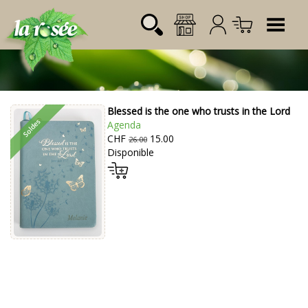
Tog
Blessed is the one who trusts in the Lord
Désignation
Référence
Quantité
Prix
Agenda
Login:
CHF
15.00
Total CHF
0.00
26.00
Disponible
Mot de passe: