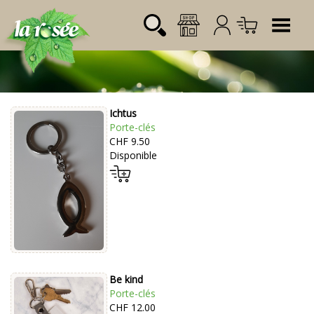
Tog
Ichtus
Désignation
Référence
Quantité
Prix
Porte-clés
Login:
CHF 9.50
Total CHF
0.00
Disponible
Mot de passe:
Be kind
Porte-clés
CHF 12.00