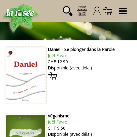
Tog
Daniel - Se plonger dans la Parole
Désignation
Référence
Quantité
Prix
Joël Favre
Login:
CHF 12.90
Total CHF
0.00
Disponible (avec délai)
Mot de passe:
Véganisme
Joël Favre
CHF 9.50
Disponible (avec délai)