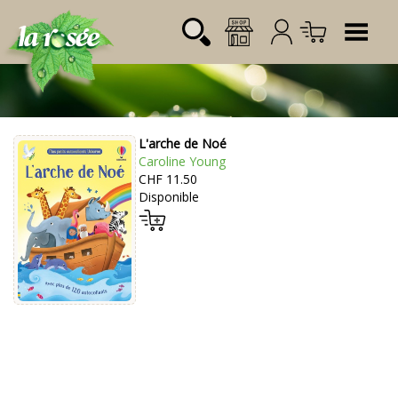
Tog
L'arche de Noé
Désignation
Référence
Quantité
Prix
Caroline Young
Login:
CHF 11.50
Total CHF
0.00
Disponible
Mot de passe: