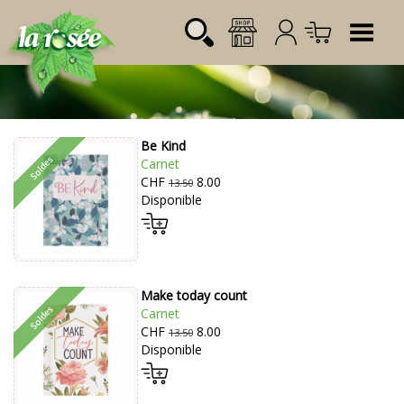
Tog
Be Kind
Désignation
Référence
Quantité
Prix
Carnet
Login:
CHF
8.00
Total CHF
0.00
13.50
Disponible
Mot de passe:
Make today count
Carnet
CHF
8.00
13.50
Disponible