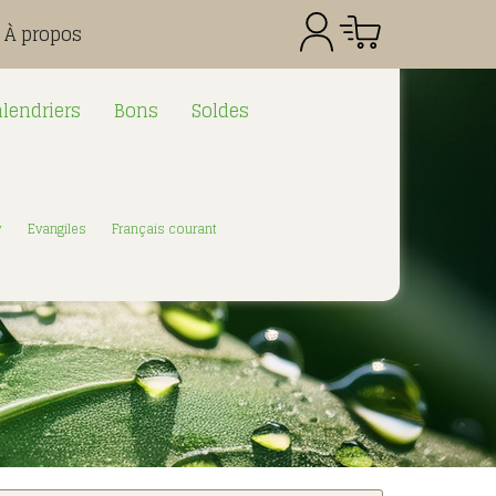
À propos
lendriers
Bons
Soldes
Référence
Quantité
Prix
Total CHF
0.00
y
Evangiles
Français courant
: