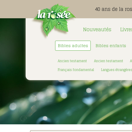
40 ans de la ro
Nouveautés
Livre
Bibles adultes
Bibles enfants
Ancien testament
Ancien testament
A
Français fondamental
Langues étrangère