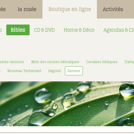
sée
la rosée
Boutique en ligne
Activités
s
Bibles
CD & DVD
Home & Déco
Agendas & Ca
Désignation
Login:
utres versions
Bible des racines hébraïques
Cavaliers bibliques
Darb
Mot de passe
s
Nouveau Testament
Segond
Semeur