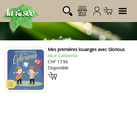
Tog
Mes premières louanges avec Glorious
Désignation
Référence
Quantité
Prix
Alice Caldarella
Login:
CHF 17.90
Total CHF
0.00
Disponible
Mot de passe: